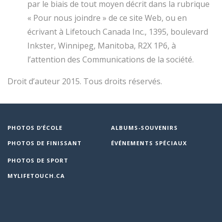
par le biais de tout moyen décrit dans la rubrique
« Pour nous joindre » de ce site Web, ou en
écrivant à Lifetouch Canada Inc., 1395, boulevard
Inkster, Winnipeg, Manitoba, R2X 1P6, à
l’attention des Communications de la société.
Droit d’auteur 2015. Tous droits réservés.
PHOTOS D’ÉCOLE
ALBUMS-SOUVENIRS
PHOTOS DE FINISSANT
ÉVÉNEMENTS SPÉCIAUX
PHOTOS DE SPORT
MYLIFETOUCH.CA